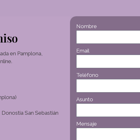
Nombre
miso
Email
icada en Pamplona,
line.
Teléfono
mplona)
Asunto
s, Donostia San Sebastián
Mensaje